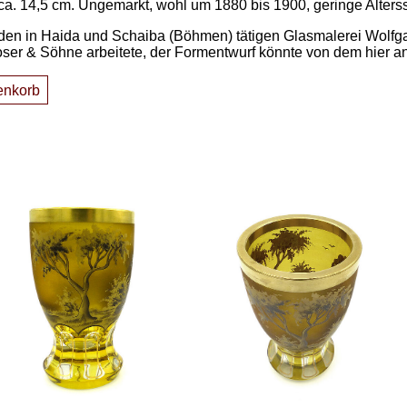
a. 14,5 cm. Ungemarkt, wohl um 1880 bis 1900, geringe Alters
 den in Haida und Schaiba (Böhmen) tätigen Glasmalerei Wolfgang
Moser & Söhne arbeitete, der Formentwurf könnte von dem hier 
enkorb