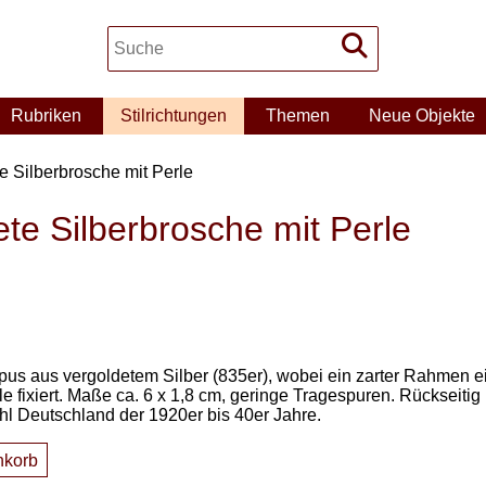
Rubriken
Stilrichtungen
Themen
Neue Objekte
te Silberbrosche mit Perle
ete Silberbrosche mit Perle
rpus aus vergoldetem Silber (835er), wobei ein zarter Rahmen ei
erle fixiert. Maße ca. 6 x 1,8 cm, geringe Tragespuren. Rückseiti
ohl Deutschland der 1920er bis 40er Jahre.
nkorb