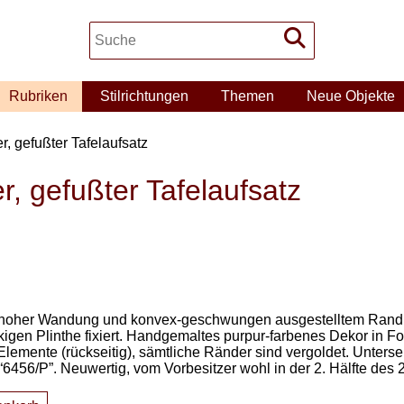
Rubriken
Stilrichtungen
Themen
Neue Objekte
r, gefußter Tafelaufsatz
r, gefußter Tafelaufsatz
t hoher Wandung und konvex-geschwungen ausgestelltem Rand, 
ckigen Plinthe fixiert. Handgemaltes purpur-farbenes Dekor in
er Elemente (rückseitig), sämtliche Ränder sind vergoldet. Unter
6456/P”. Neuwertig, vom Vorbesitzer wohl in der 2. Hälfte des 