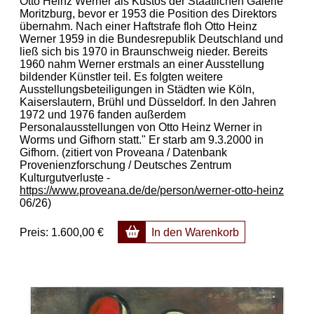
Otto Heinz Werner als Kustos der Staatlichen Galerie
Moritzburg, bevor er 1953 die Position des Direktors
übernahm. Nach einer Haftstrafe floh Otto Heinz
Werner 1959 in die Bundesrepublik Deutschland und
ließ sich bis 1970 in Braunschweig nieder. Bereits
1960 nahm Werner erstmals an einer Ausstellung
bildender Künstler teil. Es folgten weitere
Ausstellungsbeteiligungen in Städten wie Köln,
Kaiserslautern, Brühl und Düsseldorf. In den Jahren
1972 und 1976 fanden außerdem
Personalausstellungen von Otto Heinz Werner in
Worms und Gifhorn statt." Er starb am 9.3.2000 in
Gifhorn. (zitiert von Proveana / Datenbank
Provenienzforschung / Deutsches Zentrum
Kulturgutverluste -
https://www.proveana.de/de/person/werner-otto-heinz
06/26)
Preis:
1.600,00 €
In den Warenkorb