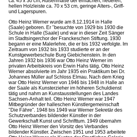
ca. 45 x 30 cm, Außenmaße der einfachen, neueren,
hellen Holzleiste ca. 70 x 53 cm, geringe Alters-, Griff-
und Lagerspuren.
Otto Heinz Werner wurde am 8.12.1914 in Halle
(Saale) geboren. Er "besuchte von 1929 bis 1930 die
Schule in Halle (Saale) und war in dieser Zeit Sänger
im Stadtsingerchor der Franckeschen Stiftung. 1930
begann er eine Malerlehre, die er bis 1932 verfolgte. Im
Zeitraum von 1932 bis 1933 studierte er an der
Kunstgewerbeschule Burg Giebichenstein. In den
Jahren 1932 bis 1936 war Otto Heinz Werner im
privaten Arbeitskreis von Erwin Hahs tätig. Otto Heinz
Werner absolvierte im Jahr 1935 ein Praktikum bei Dr.
Johannes Müller auf Schloss Elmau. Nach dem Krieg
war Otto Heinz Werner von 1946 bis 1948 in Halle an
der Saale als Kunsterzieher im höheren Schuldienst
tätig und nahm an Kunstausstellungen des Landes
Sachsen-Anhalt teil. Otto Heinz Werner war 1947
Mitbegründer der halleschen Künstlergemeinschaft
"Die Fähre". 1948 bis 1949 war Werner Sekretär des
Schutzverbandes bildender Künstler in der
Gewerkschaft Kunst und Schrifttum. 1949 übernahm
Otto Heinz Werner den Vorsitz des Verbandes
bildender Künstler. Zwischen 1951 und 1953 arbeitete