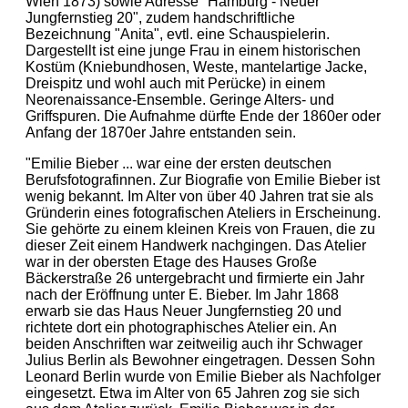
Wien 1873) sowie Adresse "Hamburg - Neuer
Jungfernstieg 20", zudem handschriftliche
Bezeichnung "Anita", evtl. eine Schauspielerin.
Dargestellt ist eine junge Frau in einem historischen
Kostüm (Kniebundhosen, Weste, mantelartige Jacke,
Dreispitz und wohl auch mit Perücke) in einem
Neorenaissance-Ensemble. Geringe Alters- und
Griffspuren. Die Aufnahme dürfte Ende der 1860er oder
Anfang der 1870er Jahre entstanden sein.
"Emilie Bieber ... war eine der ersten deutschen
Berufsfotografinnen. Zur Biografie von Emilie Bieber ist
wenig bekannt. Im Alter von über 40 Jahren trat sie als
Gründerin eines fotografischen Ateliers in Erscheinung.
Sie gehörte zu einem kleinen Kreis von Frauen, die zu
dieser Zeit einem Handwerk nachgingen. Das Atelier
war in der obersten Etage des Hauses Große
Bäckerstraße 26 untergebracht und firmierte ein Jahr
nach der Eröffnung unter E. Bieber. Im Jahr 1868
erwarb sie das Haus Neuer Jungfernstieg 20 und
richtete dort ein photographisches Atelier ein. An
beiden Anschriften war zeitweilig auch ihr Schwager
Julius Berlin als Bewohner eingetragen. Dessen Sohn
Leonard Berlin wurde von Emilie Bieber als Nachfolger
eingesetzt. Etwa im Alter von 65 Jahren zog sie sich