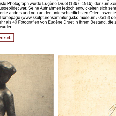
igste Photograph wurde Eugène Druet (1867–1916), der zum Ze
ausgebildet war. Seine Aufnahmen jedoch entwickelten sich seh
rke anders und neu an den unterschiedlichsten Orten inszeniert
 der Homepage (www.skulpturensammlung.skd.museum / 05/18) d
ehr als 40 Fotografien von Eugène Druet in ihrem Bestand, di
wurden.
enkorb