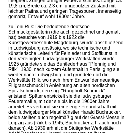
integriert. Zungenförmiger Federverschluss. Länge ca.
19,8 cm, Breite ca. 2,3 cm, ungeputzter Zustand mit
leichter Patina und geringen Tragespuren. Innenseitig
gemarkt, Entwurf wohl 1930er Jahre.
zu Toni Riik: Die bedeutende deutsche
Schmuckgestalterin (die auch gezeichnet und gemalt
hat) besuchte von 1919 bis 1922 die
Kunstgewerbeschule Magdeburg, wurde anschließend
in Ludwigsburg ansässig, wo sie technische und
künstlerische Leiterin für Feinleder und Stoffkunst in
den Vereinigten Ludwigsburger Werkstätten wurde.
1925 gründete sie das Buntlederhaus "Pfennig und
Riik". 1930, nach kurzem Aufenthalt in Paris, ging sie
wieder nach Ludwigsburg und gründete dort die
Werkstätte Riik, wo nach ihrem Entwurf der neuartige
Filigranschmuck in Anlehnung an alten nordischen
Spiralschmuck, den sog. "Rungholt-Schmuck",
entstand. Später entwickelt sie die ludwigsburger
Feueremaille, mit der sie bis in die 1960er Jahre
arbeitet. Es verband sie eine enge Freundschaft mit
dem ludwigsburger Metallkünstler Harald Buchrucker,
beide stellten auch regelmäßig auf der Grassi-Messe in
Leipzig aus (Riik bis 1945, Buchrucker z.T. auch noch
danach). Ab 1939 erhielt die Stuttgarter Werkstätte