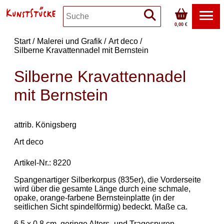
0,00 €
Start
Malerei und Grafik
Art deco
Silberne Kravattennadel mit Bernstein
Silberne Kravattennadel
mit Bernstein
attrib. Königsberg
Art deco
Artikel-Nr.: 8220
Spangenartiger Silberkorpus (835er), die Vorderseite
wird über die gesamte Länge durch eine schmale,
opake, orange-farbene Bernsteinplatte (in der
seitlichen Sicht spindelförmig) bedeckt. Maße ca.
6,5 x 0,8 cm, geringe Alters- und Tragespuren.