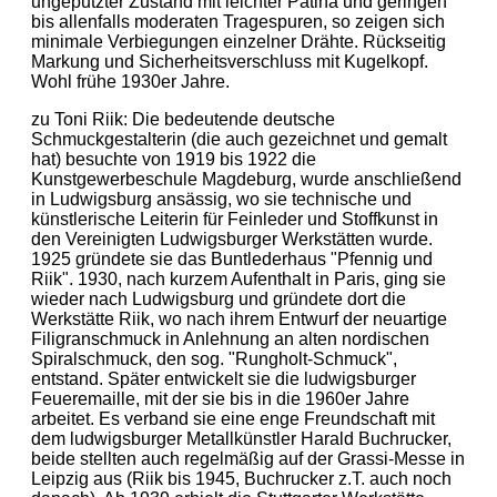
ungeputzter Zustand mit leichter Patina und geringen
bis allenfalls moderaten Tragespuren, so zeigen sich
minimale Verbiegungen einzelner Drähte. Rückseitig
Markung und Sicherheitsverschluss mit Kugelkopf.
Wohl frühe 1930er Jahre.
zu Toni Riik: Die bedeutende deutsche
Schmuckgestalterin (die auch gezeichnet und gemalt
hat) besuchte von 1919 bis 1922 die
Kunstgewerbeschule Magdeburg, wurde anschließend
in Ludwigsburg ansässig, wo sie technische und
künstlerische Leiterin für Feinleder und Stoffkunst in
den Vereinigten Ludwigsburger Werkstätten wurde.
1925 gründete sie das Buntlederhaus "Pfennig und
Riik". 1930, nach kurzem Aufenthalt in Paris, ging sie
wieder nach Ludwigsburg und gründete dort die
Werkstätte Riik, wo nach ihrem Entwurf der neuartige
Filigranschmuck in Anlehnung an alten nordischen
Spiralschmuck, den sog. "Rungholt-Schmuck",
entstand. Später entwickelt sie die ludwigsburger
Feueremaille, mit der sie bis in die 1960er Jahre
arbeitet. Es verband sie eine enge Freundschaft mit
dem ludwigsburger Metallkünstler Harald Buchrucker,
beide stellten auch regelmäßig auf der Grassi-Messe in
Leipzig aus (Riik bis 1945, Buchrucker z.T. auch noch