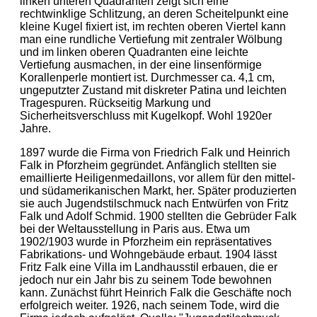
linken unteren Quadranten zeigt sich eine
rechtwinklige Schlitzung, an deren Scheitelpunkt eine
kleine Kugel fixiert ist, im rechten oberen Viertel kann
man eine rundliche Vertiefung mit zentraler Wölbung
und im linken oberen Quadranten eine leichte
Vertiefung ausmachen, in der eine linsenförmige
Korallenperle montiert ist. Durchmesser ca. 4,1 cm,
ungeputzter Zustand mit diskreter Patina und leichten
Tragespuren. Rückseitig Markung und
Sicherheitsverschluss mit Kugelkopf. Wohl 1920er
Jahre.
1897 wurde die Firma von Friedrich Falk und Heinrich
Falk in Pforzheim gegründet. Anfänglich stellten sie
emaillierte Heiligenmedaillons, vor allem für den mittel-
und südamerikanischen Markt, her. Später produzierten
sie auch Jugendstilschmuck nach Entwürfen von Fritz
Falk und Adolf Schmid. 1900 stellten die Gebrüder Falk
bei der Weltausstellung in Paris aus. Etwa um
1902/1903 wurde in Pforzheim ein repräsentatives
Fabrikations- und Wohngebäude erbaut. 1904 lässt
Fritz Falk eine Villa im Landhausstil erbauen, die er
jedoch nur ein Jahr bis zu seinem Tode bewohnen
kann. Zunächst führt Heinrich Falk die Geschäfte noch
erfolgreich weiter. 1926, nach seinem Tode, wird die