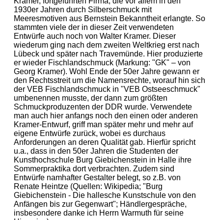
Kramer, fortgeführten Firma, die vor allem in den
1930er Jahren durch Silberschmuck mit
Meeresmotiven aus Bernstein Bekanntheit erlangte. So
stammten viele der in dieser Zeit verwendeten
Entwürfe auch noch von Walter Kramer. Dieser
wiederum ging nach dem zweiten Weltkrieg erst nach
Lübeck und später nach Travemünde. Hier produzierte
er wieder Fischlandschmuck (Markung: "GK" – von
Georg Kramer). Wohl Ende der 50er Jahre gewann er
den Rechtsstreit um die Namensrechte, worauf hin sich
der VEB Fischlandschmuck in "VEB Ostseeschmuck"
umbenennen musste, der dann zum größten
Schmuckproduzenten der DDR wurde. Verwendete
man auch hier anfangs noch den einen oder anderen
Kramer-Entwurf, griff man später mehr und mehr auf
eigene Entwürfe zurück, wobei es durchaus
Anforderungen an deren Qualität gab. Hierfür spricht
u.a., dass in den 50er Jahren die Studenten der
Kunsthochschule Burg Giebichenstein in Halle ihre
Sommerpraktika dort verbrachten. Zudem sind
Entwürfe namhafter Gestalter belegt, so z.B. von
Renate Heintze (Quellen: Wikipedia; "Burg
Giebichenstein - Die hallesche Kunstschule von den
Anfängen bis zur Gegenwart"; Händlergespräche,
insbesondere danke ich Herrn Warmuth für seine