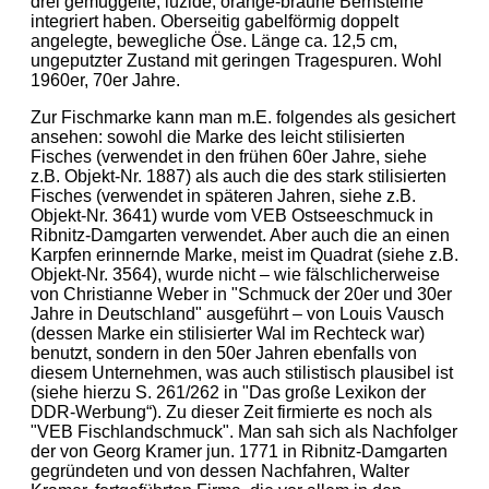
drei gemuggelte, luzide, orange-braune Bernsteine
integriert haben. Oberseitig gabelförmig doppelt
angelegte, bewegliche Öse. Länge ca. 12,5 cm,
ungeputzter Zustand mit geringen Tragespuren. Wohl
1960er, 70er Jahre.
Zur Fischmarke kann man m.E. folgendes als gesichert
ansehen: sowohl die Marke des leicht stilisierten
Fisches (verwendet in den frühen 60er Jahre, siehe
z.B. Objekt-Nr. 1887) als auch die des stark stilisierten
Fisches (verwendet in späteren Jahren, siehe z.B.
Objekt-Nr. 3641) wurde vom VEB Ostseeschmuck in
Ribnitz-Damgarten verwendet. Aber auch die an einen
Karpfen erinnernde Marke, meist im Quadrat (siehe z.B.
Objekt-Nr. 3564), wurde nicht – wie fälschlicherweise
von Christianne Weber in "Schmuck der 20er und 30er
Jahre in Deutschland" ausgeführt – von Louis Vausch
(dessen Marke ein stilisierter Wal im Rechteck war)
benutzt, sondern in den 50er Jahren ebenfalls von
diesem Unternehmen, was auch stilistisch plausibel ist
(siehe hierzu S. 261/262 in "Das große Lexikon der
DDR-Werbung“). Zu dieser Zeit firmierte es noch als
"VEB Fischlandschmuck". Man sah sich als Nachfolger
der von Georg Kramer jun. 1771 in Ribnitz-Damgarten
gegründeten und von dessen Nachfahren, Walter