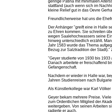
geringe Patina mit minimalen Alter
stattfand (auch wenn sich im Nachhine
kleine Relief gut in das Oevre Gerha
Freundlicherweise hat uns die Ehefr
Der Anhänger "greift eine in Halle 
zu Ehren kommen. Sie schreiten über
wegen Saalehochwassers seine Einzu
hinweg unterschiedlich erzählt. Manc
Jahr 1583 wurde das Thema aufgegriff
Bezug zur Salztradition der Stadt)." 
"Geyer studierte von 1930 bis 1933
Danach arbeitete er freischaffend 
Gefangenschaft.
Nachdem er wieder in Halle war, beg
Jahren Studienreisen nach Bulgarie
Als Künstlerkollege war Karl Völker 
Geyer bekam mehrere Preise. Viele 
zum Ordentlichen Mitglied der Akade
weitergeben. Von seinen Arbeiten si
radierte er auch.