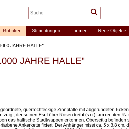
Rubriken
Stilrichtungen
Themen
Neue Objekte
n "1000 JAHRE HALLE"
 "1000 JAHRE HALLE"
ngeordnete, querrechteckige Zinnplatte mit abgerundeten Ecken d
hen zeigt, der seinen Esel über Rosen treibt (s.u.), am rechten
 das hallische Stadtwappen erkennen. Oberseitig befinden sich
berfarbene Ankerkette fixiert. Der Anhänger misst ca. 5 x 3,8 cm, 