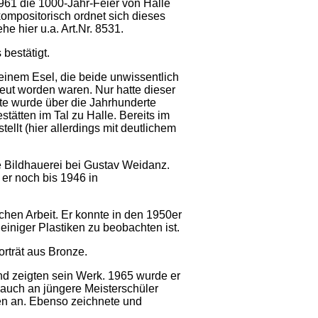
961 die 1000-Jahr-Feier von Halle
 kompositorisch ordnet sich dieses
e hier u.a. Art.Nr. 8531.
bestätigt.
einem Esel, die beide unwissentlich
reut worden waren. Nur hatte dieser
te wurde über die Jahrhunderte
tätten im Tal zu Halle. Bereits im
llt (hier allerdings mit deutlichem
e Bildhauerei bei Gustav Weidanz.
er noch bis 1946 in
chen Arbeit. Er konnte in den 1950er
niger Plastiken zu beobachten ist.
orträt aus Bronze.
nd zeigten sein Werk. 1965 wurde er
 auch an jüngere Meisterschüler
len an. Ebenso zeichnete und