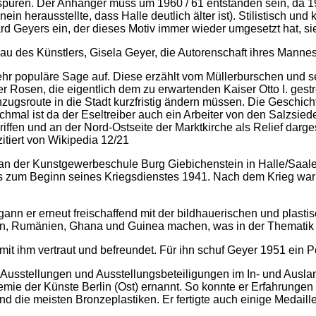
sspuren. Der Anhänger muss um 1960 / 61 entstanden sein, da 1
in herausstellte, dass Halle deutlich älter ist). Stilistisch und
rd Geyers ein, der dieses Motiv immer wieder umgesetzt hat, sieh
au des Künstlers, Gisela Geyer, die Autorenschaft ihres Mannes 
sehr populäre Sage auf. Diese erzählt vom Müllerburschen und s
 Rosen, die eigentlich dem zu erwartenden Kaiser Otto I. gest
gsroute in die Stadt kurzfristig ändern müssen. Die Geschich
hmal ist da der Eseltreiber auch ein Arbeiter von den Salzsiedes
en und an der Nord-Ostseite der Marktkirche als Relief dargeste
zitiert von Wikipedia 12/21
 an der Kunstgewerbeschule Burg Giebichenstein in Halle/Saal
bis zum Beginn seines Kriegsdienstes 1941. Nach dem Krieg war 
ann er erneut freischaffend mit der bildhauerischen und plastis
n, Rumänien, Ghana und Guinea machen, was in der Thematik ei
mit ihm vertraut und befreundet. Für ihn schuf Geyer 1951 ein P
Ausstellungen und Ausstellungsbeteiligungen im In- und Ausla
mie der Künste Berlin (Ost) ernannt. So konnte er Erfahrungen
nd die meisten Bronzeplastiken. Er fertigte auch einige Medail